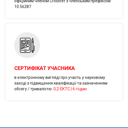
І
офіційним членом Crossref з членським префіксом
10.56287
СЕРТИФІКАТ УЧАСНИКА
в електронному вигляді про участь у науковому
заході з підвищення кваліфікації та зазначенням
обсягу / тривалістю:
0,2 ЄКТС | 6 годин