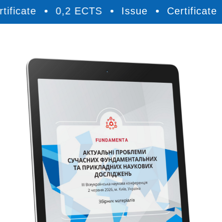
cate
0,2 ECTS
Issue
Certificate
0