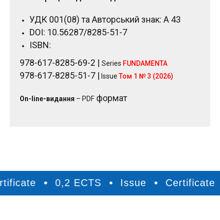
Р
УДК 001(08) та Авторський знак: А 43
DOI: 10.56287/8285-51-7
ISBN:
978-617-8285-69-2 |
Series
FUNDAMENTA
978-617-8285-51-7 |
Issue
Том 1 № 3 (2026)
формат
On-line-видання
– PDF
cate
0,2 ECTS
Issue
Certificate
0