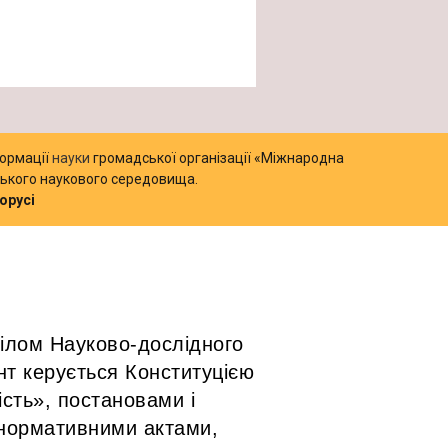
ормації
науки
громадської організації «Міжнародна
нського наукового середовища.
орусі
ілом Науково-дослідного
нт керується Конституцією
ість», постановами і
 нормативними актами,