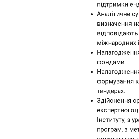
підтримки ен
Аналітичне су
визначення н
відповідають 
міжнародних і
Налагодження 
фондами.
Налагодження
формування ко
тендерах.
Здійснення ор
експертної о
Інституту, з 
програм, з ме