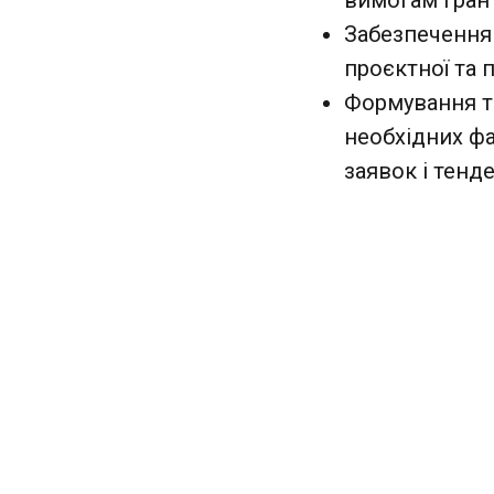
вимогам грант
Забезпечення 
проєктної та 
Формування т
необхідних фа
заявок і тенд