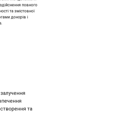
 здійснення повного
ості та змістовної
огами донорів і
в.
і залучення
езпечення
 створення та