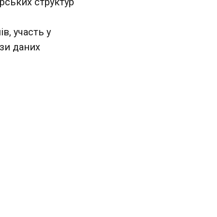
рських структур
в, участь у
ази даних