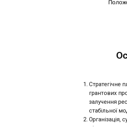
Положе
Ос
Стратегічне п
грантових про
залучення ре
стабільної мо
Організація, 